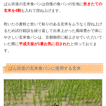
ぱん街道の玄米食パンは自慢の食パンの生地に
炊きたての
玄米を4割
も入れて捏ね上げます。
乾いた小麦粉と炊いて粘りのある玄米をムラなく捏ね上げ
るため試行錯誤を繰り返して出来上がった風味豊かで体に
やさしい玄米食パンは、京都御所に献上させていただいて
いた際に
平成天皇が1番お気に召された
と伺っておりま
す。
ぱん街道の玄米食パンに使用する玄米