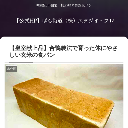
昭和51年創業 無添加の自然派パン
【公式HP】ぱん街道（株）スタジオ・ブレ
【皇室献上品】合鴨農法で育った体にやさ
しい玄米の食パン
未分類