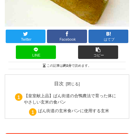
Twitter
Facebook
はてブ
LINE
コピー
この記事は
約1分
で読めます。
目次
【皇室献上品】ぱん街道の合鴨農法で育った体に
やさしい玄米の食パン
ぱん街道の玄米食パンに使用する玄米