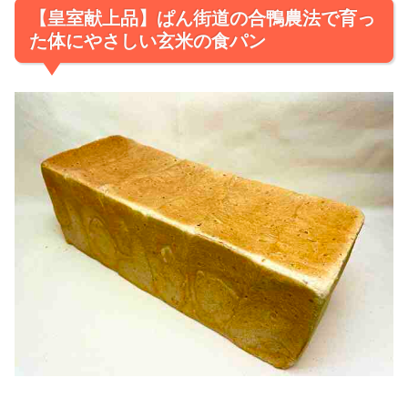
【皇室献上品】ぱん街道の合鴨農法で育っ
た体にやさしい玄米の食パン